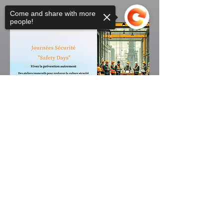
Come and share with more
people!
Sorry, the checkout page does not
support sharing
Copied to clipboard
contact.coachandlifeevents@gmail.com
Laissez un avis google