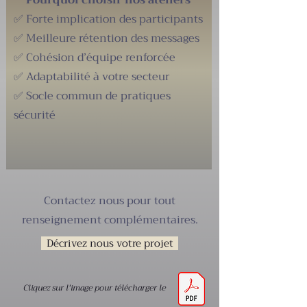
Pourquoi choisir nos ateliers
✅ Forte implication des participants
✅ Meilleure rétention des messages
✅ Cohésion d’équipe renforcée
✅ Adaptabilité à votre secteur
✅ Socle commun de pratiques
sécurité​
Contactez nous pour tout
renseignement complémentaires.
Décrivez nous votre projet
Cliquez sur l'image pour télécharger le