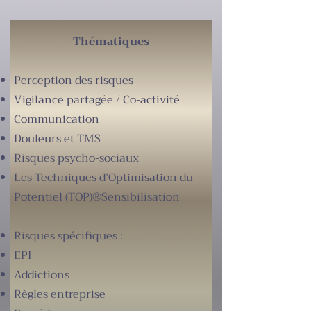
Thématiques
Perception des risques
Vigilance partagée
/
Co-activité
Communication
Douleurs et TMS
Risques psycho-sociaux
Les Techniques d’Optimisation du
Potentiel (TOP)®Sensibilisation
Risques spécifiques :
EPI
Addictions
Règles entreprise