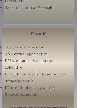
Procédures
Sensibilisation à l'écologie
Déroulé
10 pers. max / session
3 à 4 ateliers par heure
Défis, énigmes & résolution
collective
Enquête immersive basée sur un
accident simulé
Débrief final : messages clés
& co-construction​