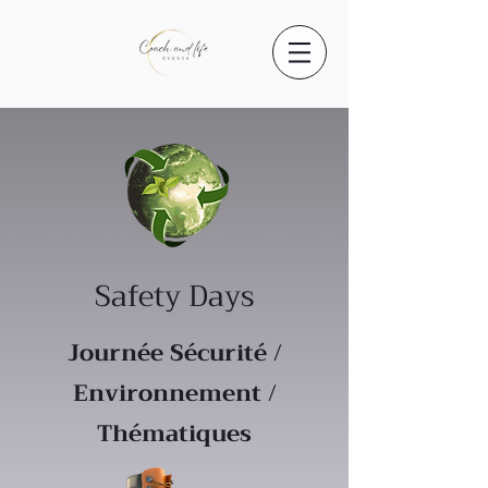
Safety Days
Journée Sécurité /
Environnement /
Thématiques